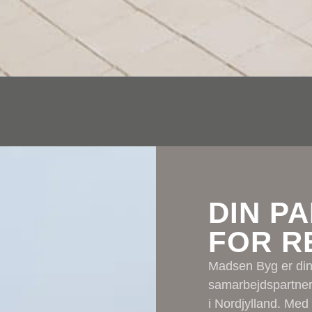
DIN P
FOR R
Madsen Byg er din 
samarbejdspartner,
i Nordjylland. Med