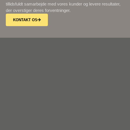
tillidsfuldt samarbejde med vores kunder og levere resultater,
der overstiger deres forventninger.
KONTAKT OS
KONTAKT
Når det kommer til tømrerarbejde i Egense, kan du stole på
Madsen Byg. Vores dedikerede team af tømrere er klar til at
levere kvalitetshåndværk og pålidelige løsninger til dine behov.
Uanset om det er renovering, ombygning eller mindre
reparationer, kan vi hjælpe.
Kontakt os i dag, på tlf.
+45 42 17 51 56
eller
mail
mm@madsenbyg.com
, for en uforpligtende samtale og
lad os hjælpe dig med dit næste tømrerprojekt.